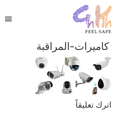
كاميرات-المراقبة
اترك تعليقاً